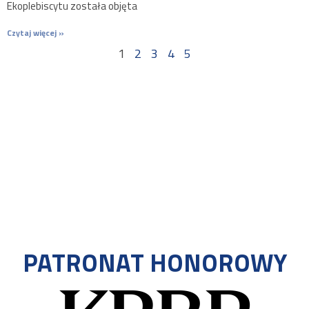
Ekoplebiscytu została objęta
Czytaj więcej »
1
2
3
4
5
PATRONAT HONOROWY