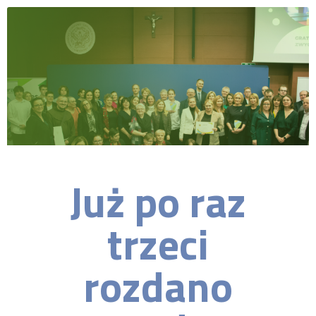
Już po raz
trzeci
rozdano