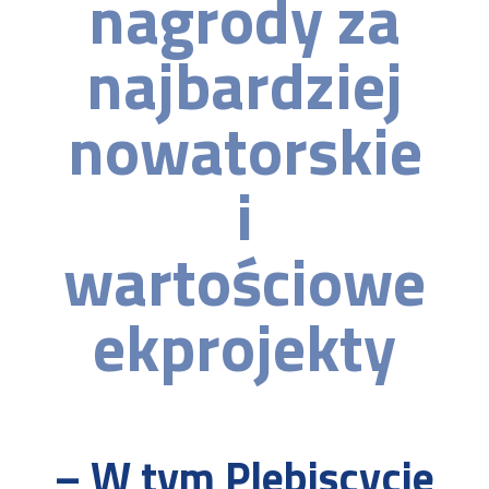
nagrody za
najbardziej
nowatorskie
i
wartościowe
ekprojekty
– W tym Plebiscycie