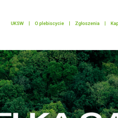
UKSW
O plebiscycie
Zgłoszenia
Kap